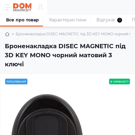
Все про товар
Характеристики
Відгуків
П
0
Броненакладка DISEC MAGNETIC під 3D KEY MONO чорний мат
Броненакладка DISEC MAGNETIC під
3D KEY MONO чорний матовий 3
ключі
популярний
в наявності