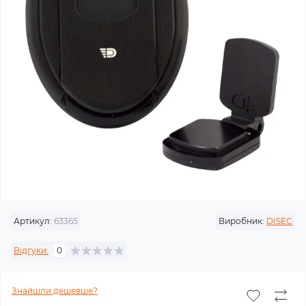
Артикул:
63365
Виробник:
DISEC
Відгуки:
0
Знайшли дешевше?