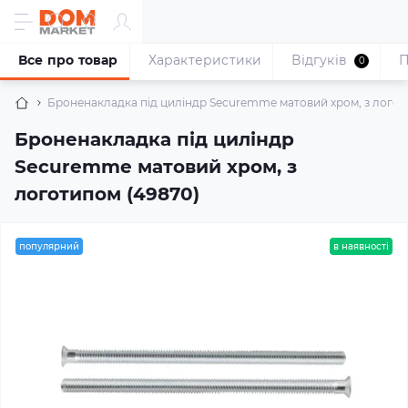
Все про товар
Характеристики
Відгуків
П
0
Броненакладка під циліндр Securemme матовий хром, з логот
Броненакладка під циліндр
Securemme матовий хром, з
логотипом (49870)
популярний
в наявності