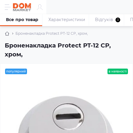
Все про товар
Характеристики
Відгуків
П
0
Броненакладка Protect PT-12 CP, хром,
Броненакладка Protect PT-12 CP,
хром,
популярний
в наявності