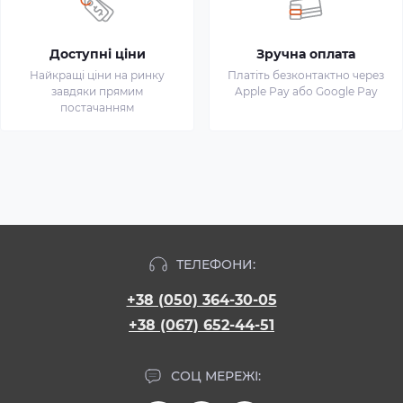
Доступні ціни
Зручна оплата
Найкращі ціни на ринку
Платіть безконтактно через
завдяки прямим
Apple Pay або Google Pay
постачанням
ТЕЛЕФОНИ:
+38 (050) 364-30-05
+38 (067) 652-44-51
СОЦ МЕРЕЖІ: