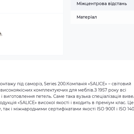
Міжцентрова відстань
Матеріал
нтажу під саморіз, Series 200.
Компанія «SALICE» – світовий
 високоякісних комплектуючих для меблів.
З 1957 року всі
і виготовлення петель. Саме така вузька спеціалізація виве
одукція «SALICE» високої якості і входить в преміум клас. Це
 так і міжнародними сертифікатами якості ISO 9001 і ISO 140