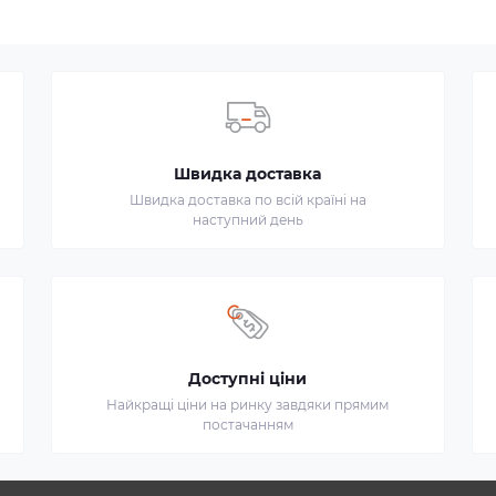
Швидка доставка
Швидка доставка по всій країні на
наступний день
Доступні ціни
Найкращі ціни на ринку завдяки прямим
постачанням