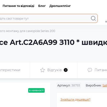
Питання та відповіді
Блог
Дропшиппінг
к
кого монтажу для саморізів Series 200
ice Art.C2A6A99 З110 * шви
ктеристики
Відгуків
Питан
0
Артикул:
38793
Виробник:
Sal
в наявності
Знайшли дешевше?