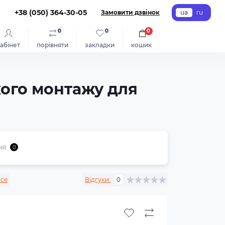
+38 (050) 364-30-05
Замовити дзвінок
ua
ru
0
0
0
абінет
порівняти
закладки
кошик
дкого монтажу для
ня
0
ice
Відгуки:
0