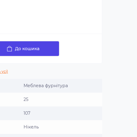
До кошика
 усі)
Меблева фурнітура
25
107
Нікель