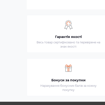
Гарантія якості
Весь товар сертифіковано та перевірене на
знак якості
Бонуси за покупки
Нарахування бонусних балів за кожну
покупку