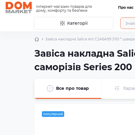
Інтернет-магазин товарів для
Про нас
дому, комфорту та безпеки
Категорії
Завіса накладна Salice Art.C2A6A99 З110 * швид
Завіса накладна Sal
саморізів Series 200
Все про товар
Хара
популярний