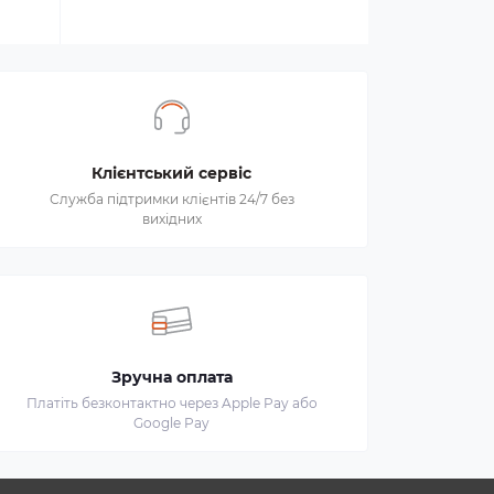
Клієнтський сервіс
Служба підтримки клієнтів 24/7 без
вихідних
Зручна оплата
Платіть безконтактно через Apple Pay або
Google Pay