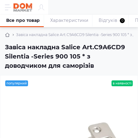
Все про товар
Характеристики
Відгуків
П
0
Завіса накладна Salice Art.C9A6CD9 Silentia -Series 900 105 * з 
Завіса накладна Salice Art.C9A6CD9
Silentia -Series 900 105 * з
доводчиком для саморізів
популярний
в наявності