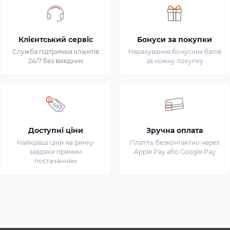
Клієнтський сервіс
Бонуси за покупки
Служба підтримки клієнтів
Нарахування бонусних балів
24/7 без вихідних
за кожну покупку
Доступні ціни
Зручна оплата
Найкращі ціни на ринку
Платіть безконтактно через
завдяки прямим
Apple Pay або Google Pay
постачанням