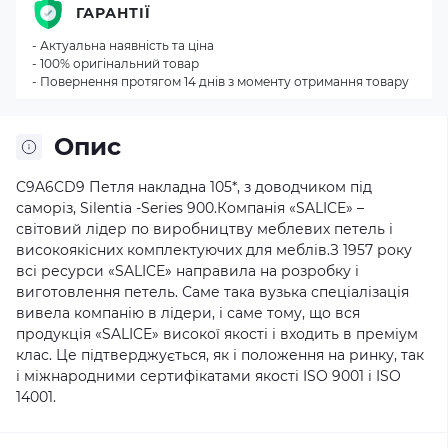
ГАРАНТІЇ
- Актуальна наявність та ціна
- 100% оригінальний товар
- Повернення протягом 14 днів з моменту отримання товару
Опис
C9A6CD9 Петля накладна 105*, з доводчиком під
саморіз, Silentia -Series 900.
Компанія «SALICE» –
світовий лідер по виробництву меблевих петель і
високоякісних комплектуючих для меблів.
З 1957 року
всі ресурси «SALICE» направила на розробку і
виготовлення петель. Саме така вузька спеціалізація
вивела компанію в лідери, і саме тому, що вся
продукція «SALICE» високої якості і входить в преміум
клас. Це підтверджується, як і положення на ринку, так
і міжнародними сертифікатами якості ISO 9001 і ISO
14001.