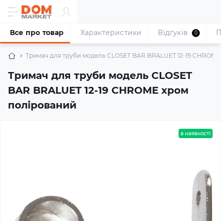
Все про товар
Характеристики
Відгуків
П
0
Тримач для труби модель CLOSET BAR BRALUET 12-19 CHROME
Тримач для труби модель CLOSET
BAR BRALUET 12-19 CHROME хром
полірований
в наявності