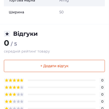
Торгова марка
Amig
Ширина
50
Відгуки
0
/ 5
середній рейтинг товару
+ Додати відгук
0
0
0
0
0