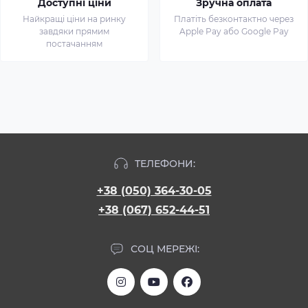
Доступні ціни
Зручна оплата
Найкращі ціни на ринку
Платіть безконтактно через
завдяки прямим
Apple Pay або Google Pay
постачанням
ТЕЛЕФОНИ:
+38 (050) 364-30-05
+38 (067) 652-44-51
СОЦ МЕРЕЖІ: