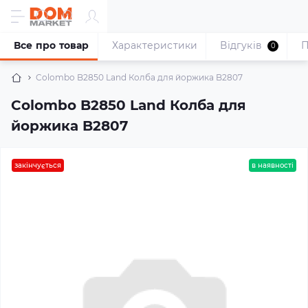
Все про товар
Характеристики
Відгуків
П
0
Colombo B2850 Land Колба для йоржика B2807
Colombo B2850 Land Колба для
йоржика B2807
закінчується
в наявності