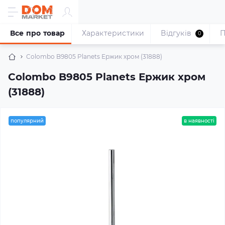
Все про товар
Характеристики
Відгуків
П
0
Colombo B9805 Planets Ержик хром (31888)
Colombo B9805 Planets Ержик хром
(31888)
популярний
в наявності