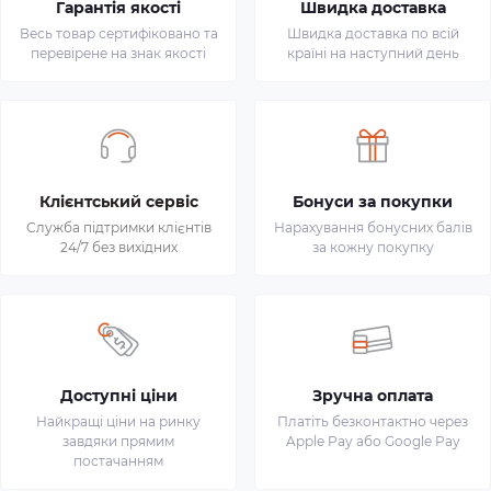
Гарантія якості
Швидка доставка
Весь товар сертифіковано та
Швидка доставка по всій
перевірене на знак якості
країні на наступний день
Клієнтський сервіс
Бонуси за покупки
Служба підтримки клієнтів
Нарахування бонусних балів
24/7 без вихідних
за кожну покупку
Доступні ціни
Зручна оплата
Найкращі ціни на ринку
Платіть безконтактно через
завдяки прямим
Apple Pay або Google Pay
постачанням