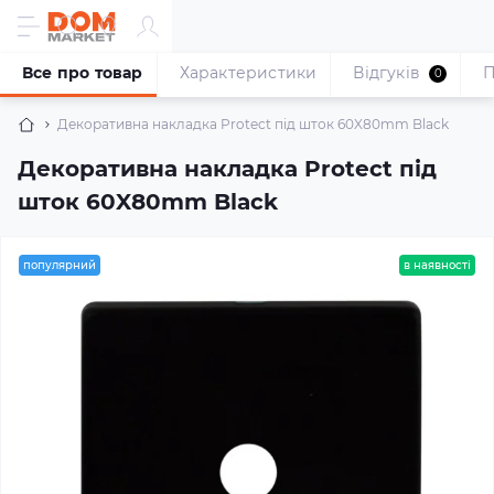
Все про товар
Характеристики
Відгуків
П
0
Декоративна накладка Protect під шток 60X80mm Black
Декоративна накладка Protect під
шток 60X80mm Black
популярний
в наявності