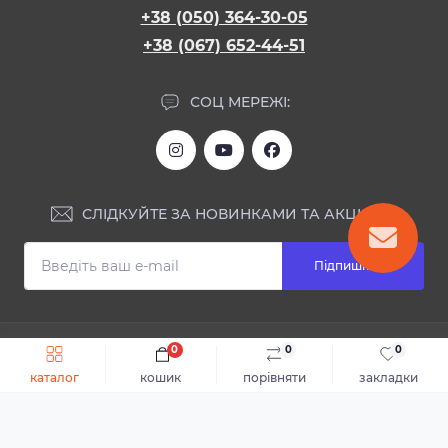
+38 (050) 364-30-05
+38 (067) 652-44-51
СОЦ МЕРЕЖІ:
СЛІДКУЙТЕ ЗА НОВИНКАМИ ТА АКЦІЯМИ:
Підпишіться
ІНФОРМАЦІЯ
0
0
0
Швидке замовлення
До кошика
каталог
кошик
порівняти
закладки
Блог
КОНТАКТИ ТА АДРЕСА
Відгуки
Каталог
Доставка та оплата
м.Дніпро, вул. Святослава Хороброго, 28