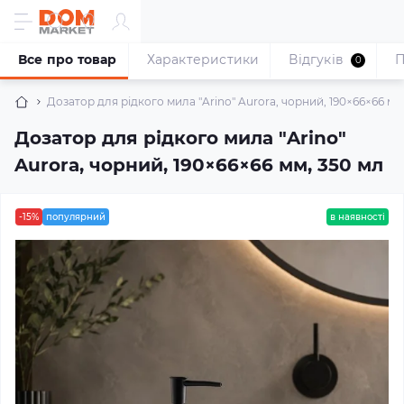
Все про товар
Характеристики
Відгуків
П
0
Дозатор для рідкого мила "Arino" Aurora, чорний, 190×66×66 мм
Дозатор для рідкого мила "Arino"
Aurora, чорний, 190×66×66 мм, 350 мл
-15%
популярний
в наявності