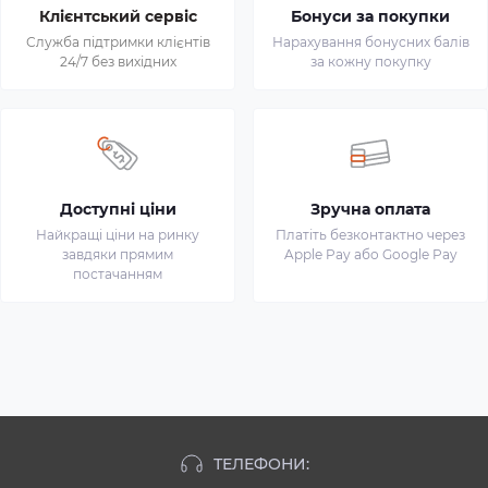
Клієнтський сервіс
Бонуси за покупки
Служба підтримки клієнтів
Нарахування бонусних балів
24/7 без вихідних
за кожну покупку
Доступні ціни
Зручна оплата
Найкращі ціни на ринку
Платіть безконтактно через
завдяки прямим
Apple Pay або Google Pay
постачанням
ТЕЛЕФОНИ: