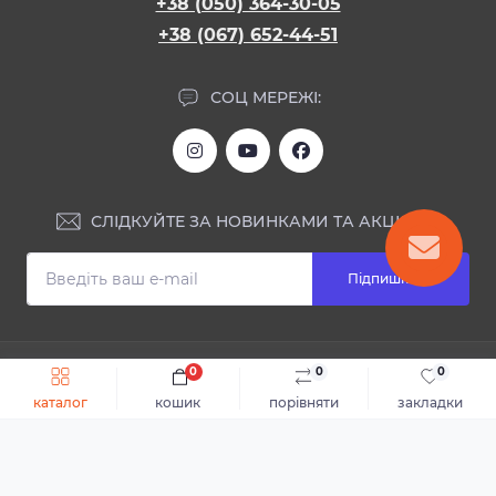
+38 (050) 364-30-05
+38 (067) 652-44-51
СОЦ МЕРЕЖІ:
СЛІДКУЙТЕ ЗА НОВИНКАМИ ТА АКЦІЯМИ:
Підпишіться
ІНФОРМАЦІЯ
0
0
0
Швидке замовлення
До кошика
каталог
кошик
порівняти
закладки
Блог
КОНТАКТИ ТА АДРЕСА
Відгуки
Каталог
Доставка та оплата
м.Дніпро, вул. Святослава Хороброго, 28
Повернення або обмін товару