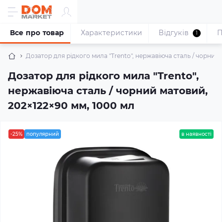
Все про товар
Характеристики
Відгуків
П
1
Дозатор для рідкого мила "Trento", нержавіюча сталь / чорний 
Дозатор для рідкого мила "Trento",
нержавіюча сталь / чорний матовий,
202×122×90 мм, 1000 мл
-25%
популярний
в наявності