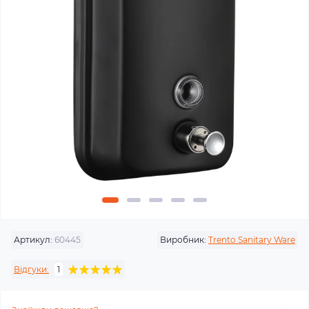
Артикул:
60445
Виробник:
Trento Sanitary Ware
Відгуки:
1