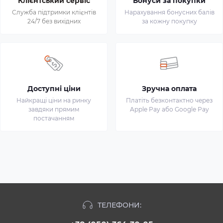
Клієнтський сервіс
Бонуси за покупки
Служба підтримки клієнтів
Нарахування бонусних балів
24/7 без вихідних
за кожну покупку
Доступні ціни
Зручна оплата
Найкращі ціни на ринку
Платіть безконтактно через
завдяки прямим
Apple Pay або Google Pay
постачанням
ТЕЛЕФОНИ: