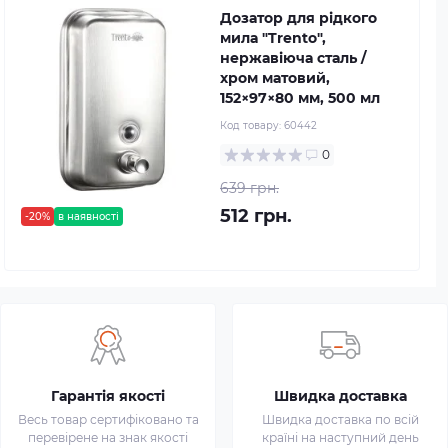
Дозатор для рідкого
мила "Trento",
нержавіюча сталь /
хром матовий,
152×97×80 мм, 500 мл
Код товару:
60442
0
639 грн.
512 грн.
-20%
в наявності
Гарантія якості
Швидка доставка
Весь товар сертифіковано та
Швидка доставка по всій
перевірене на знак якості
країні на наступний день