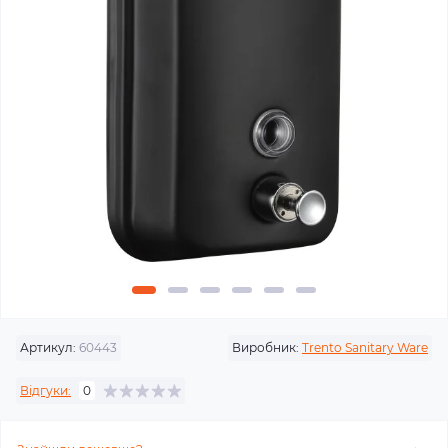
Артикул:
60443
Виробник:
Trento Sanitary Ware
Відгуки:
0