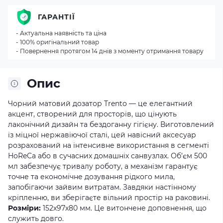
ГАРАНТІЇ
- Актуальна наявність та ціна
- 100% оригінальний товар
- Повернення протягом 14 днів з моменту отримання товару
Опис
Чорний матовий дозатор Trento — це елегантний
акцент, створений для просторів, що цінують
лаконічний дизайн та бездоганну гігієну. Виготовлений
із міцної нержавіючої сталі, цей навісний аксесуар
розрахований на інтенсивне використання в сегменті
HoReCa або в сучасних домашніх санвузлах. Об’єм 500
мл забезпечує тривалу роботу, а механізм гарантує
точне та економічне дозування рідкого мила,
запобігаючи зайвим витратам. Завдяки настінному
кріпленню, ви зберігаєте вільний простір на раковині.
Розміри:
152х97х80 мм. Це витончене доповнення, що
служить довго.