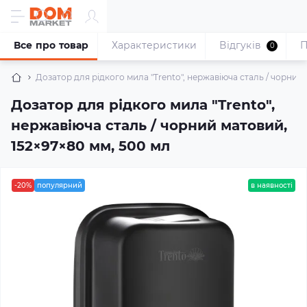
Все про товар
Характеристики
Відгуків
П
0
Дозатор для рідкого мила "Trento", нержавіюча сталь / чорний 
Дозатор для рідкого мила "Trento",
нержавіюча сталь / чорний матовий,
152×97×80 мм, 500 мл
-20%
популярний
в наявності