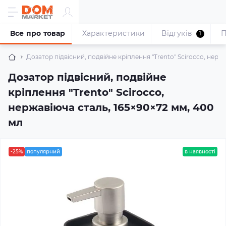
Все про товар
Характеристики
Відгуків
П
1
Дозатор підвісний, подвійне кріплення "Trento" Scirocco, нерж
Дозатор підвісний, подвійне
кріплення "Trento" Scirocco,
нержавіюча сталь, 165×90×72 мм, 400
мл
-25%
популярний
в наявності