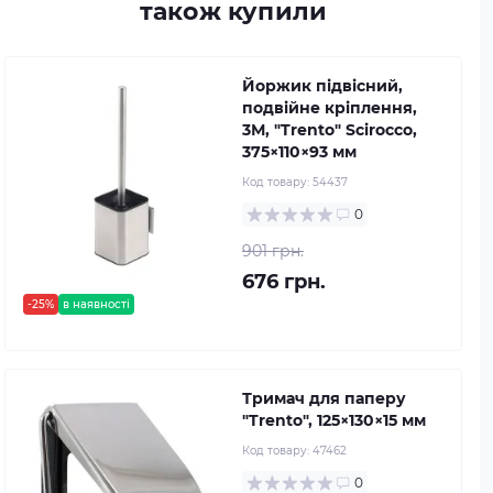
також купили
Йоржик підвісний,
подвійне кріплення,
3М, "Trento" Scirocco,
375×110×93 мм
Код товару:
54437
0
901 грн.
676 грн.
-25%
в наявності
Тримач для паперу
"Trento", 125×130×15 мм
Код товару:
47462
0