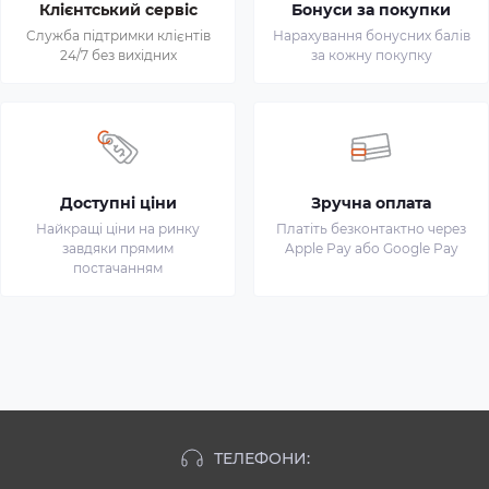
Клієнтський сервіс
Бонуси за покупки
Служба підтримки клієнтів
Нарахування бонусних балів
24/7 без вихідних
за кожну покупку
Доступні ціни
Зручна оплата
Найкращі ціни на ринку
Платіть безконтактно через
завдяки прямим
Apple Pay або Google Pay
постачанням
ТЕЛЕФОНИ: