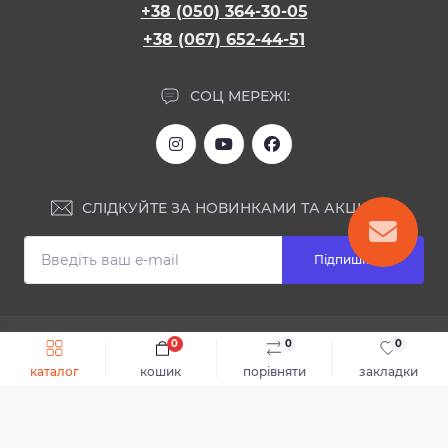
+38 (050) 364-30-05
+38 (067) 652-44-51
СОЦ МЕРЕЖІ:
СЛІДКУЙТЕ ЗА НОВИНКАМИ ТА АКЦІЯМИ:
Підпишіться
ІНФОРМАЦІЯ
0
0
0
Швидке замовлення
До кошика
каталог
кошик
порівняти
закладки
Блог
КОНТАКТИ ТА АДРЕСА
Відгуки
Каталог
Доставка та оплата
м.Дніпро, вул. Святослава Хороброго, 28