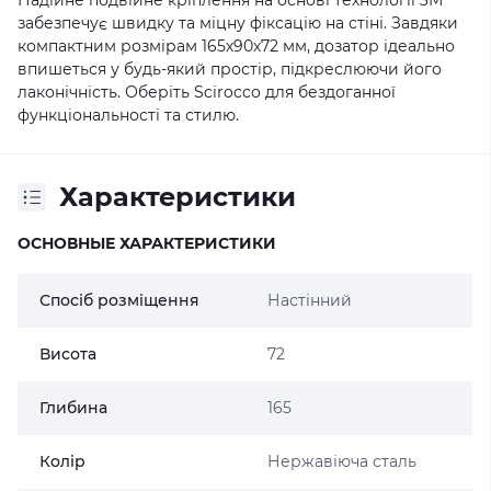
Надійне подвійне кріплення на основі технології 3М
забезпечує швидку та міцну фіксацію на стіні. Завдяки
компактним розмірам 165х90х72 мм, дозатор ідеально
впишеться у будь-який простір, підкреслюючи його
лаконічність. Оберіть Scirocco для бездоганної
функціональності та стилю.
Характеристики
ОСНОВНЫЕ ХАРАКТЕРИСТИКИ
Спосіб розміщення
Настінний
Висота
72
Глибина
165
Колір
Нержавіюча сталь