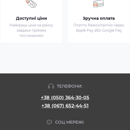
Доступні ціни
Зручна оплата
Найкращі ціни на ринку
Платіть безконтактно через
завдяки прямим
Apple Pay або Google Pay
постачанням
ТЕЛЕФОНИ:
+38 (050) 364-30-05
+38 (067) 652-44-51
СОЦ МЕРЕЖІ: