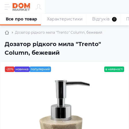
Все про товар
Характеристики
Відгуків
П
0
Дозатор рідкого мила "Trento" Column, бежевий
Дозатор рідкого мила "Trento"
Column, бежевий
-20%
новинка
популярний
в наявності