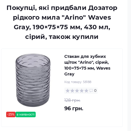
Покупці, які придбали Дозатор
рідкого мила "Arino" Waves
Gray, 190×75×75 мм, 430 мл,
сірий, також купили
Стакан для зубних
щіток "Arino", сірий,
100×75×75 мм, Waves
Gray
Код товару:
58188
0
128 грн.
96 грн.
-25%
в наявності