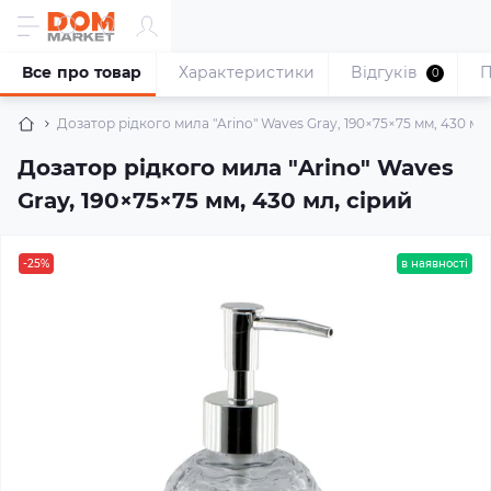
Все про товар
Характеристики
Відгуків
П
0
Дозатор рідкого мила "Arino" Waves Gray, 190×75×75 мм, 430 мл,
Дозатор рідкого мила "Arino" Waves
Gray, 190×75×75 мм, 430 мл, сірий
-25%
в наявності