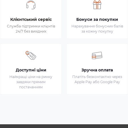
Клієнтський сервіс
Бонуси за покупки
Служба підтримки клієнтів
Нарахування бонусних балів
24/7 без вихідних
за кожну покупку
Доступні ціни
Зручна оплата
Найкращі ціни на ринку
Платіть безконтактно через
завдяки прямим
Apple Pay або Google Pay
постачанням