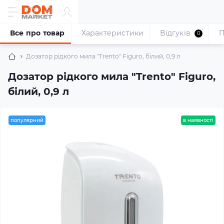
Все про товар
Характеристики
Відгуків
П
0
Дозатор рідкого мила "Trento" Figuro, білий, 0,9 л
Дозатор рідкого мила "Trento" Figuro,
білий, 0,9 л
популярний
в наявності