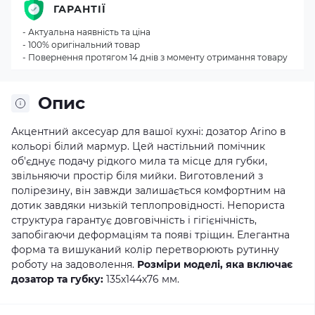
ГАРАНТІЇ
- Актуальна наявність та ціна
- 100% оригінальний товар
- Повернення протягом 14 днів з моменту отримання товару
Опис
Акцентний аксесуар для вашої кухні: дозатор Arino в
кольорі білий мармур. Цей настільний помічник
об'єднує подачу рідкого мила та місце для губки,
звільняючи простір біля мийки. Виготовлений з
полірезину, він завжди залишається комфортним на
дотик завдяки низькій теплопровідності. Непориста
структура гарантує довговічність і гігієнічність,
запобігаючи деформаціям та появі тріщин. Елегантна
форма та вишуканий колір перетворюють рутинну
роботу на задоволення.
Розміри моделі, яка включає
дозатор та губку:
135х144х76 мм.