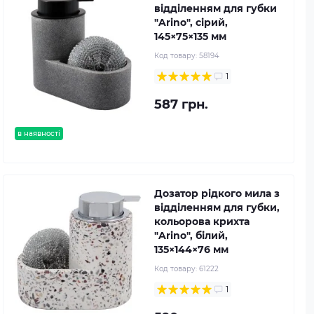
відділенням для губки
"Arino", сірий,
145×75×135 мм
Код товару:
58194
1
587 грн.
в наявності
Дозатор рідкого мила з
відділенням для губки,
кольорова крихта
"Arino", білий,
135×144×76 мм
Код товару:
61222
1