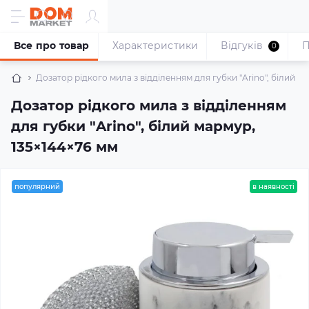
Все про товар
Характеристики
Відгуків
П
0
Дозатор рідкого мила з відділенням для губки "Arino", білий м
Дозатор рідкого мила з відділенням
для губки "Arino", білий мармур,
135×144×76 мм
популярний
в наявності