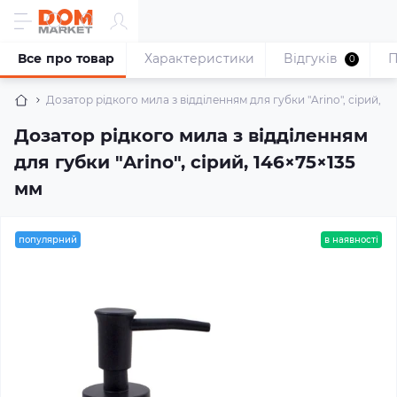
Все про товар
Характеристики
Відгуків
П
0
Дозатор рідкого мила з відділенням для губки "Arino", сірий, 1
Дозатор рідкого мила з відділенням
для губки "Arino", сірий, 146×75×135
мм
популярний
в наявності