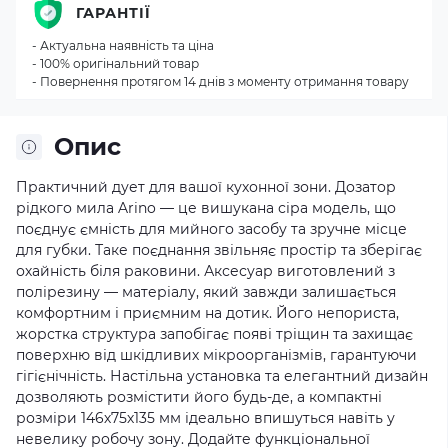
ГАРАНТІЇ
- Актуальна наявність та ціна
- 100% оригінальний товар
- Повернення протягом 14 днів з моменту отримання товару
Опис
Практичний дует для вашої кухонної зони. Дозатор
рідкого мила Arino — це вишукана сіра модель, що
поєднує ємність для мийного засобу та зручне місце
для губки. Таке поєднання звільняє простір та зберігає
охайність біля раковини. Аксесуар виготовлений з
полірезину — матеріалу, який завжди залишається
комфортним і приємним на дотик. Його непориста,
жорстка структура запобігає появі тріщин та захищає
поверхню від шкідливих мікроорганізмів, гарантуючи
гігієнічність. Настільна установка та елегантний дизайн
дозволяють розмістити його будь-де, а компактні
розміри 146х75х135 мм ідеально впишуться навіть у
невелику робочу зону. Додайте функціональної