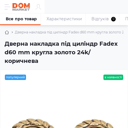
Все про товар
Характеристики
Відгуків
П
0
Дверна накладка під циліндр Fadex d60 mm кругла золото 24
Дверна накладка під циліндр Fadex
d60 mm кругла золото 24k/
коричнева
популярний
в наявності