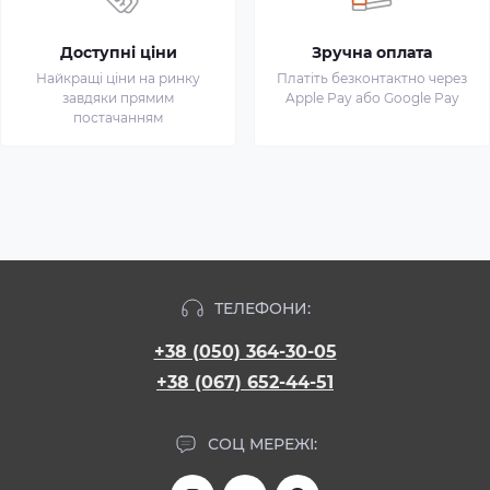
Доступні ціни
Зручна оплата
Найкращі ціни на ринку
Платіть безконтактно через
завдяки прямим
Apple Pay або Google Pay
постачанням
ТЕЛЕФОНИ:
+38 (050) 364-30-05
+38 (067) 652-44-51
СОЦ МЕРЕЖІ: