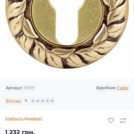
Артикул:
29099
Виробник:
Fadex
Відгуки:
0
Знайшли дешевше?
1 232 грн.