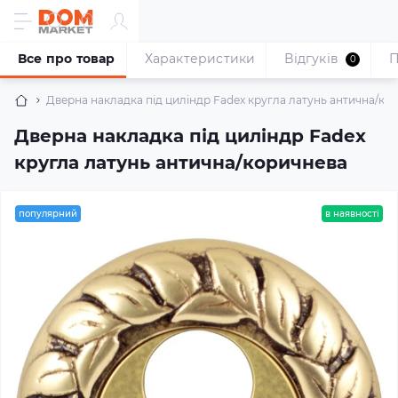
Все про товар
Характеристики
Відгуків
П
0
Дверна накладка під циліндр Fadex кругла латунь антична/ко
Дверна накладка під циліндр Fadex
кругла латунь антична/коричнева
популярний
в наявності