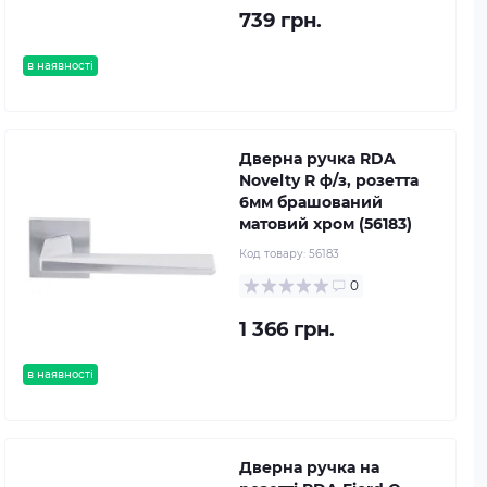
739 грн.
в наявності
Дверна ручка RDA
Novelty R ф/з, розетта
6мм брашований
матовий хром (56183)
Код товару:
56183
0
1 366 грн.
в наявності
Дверна ручка на