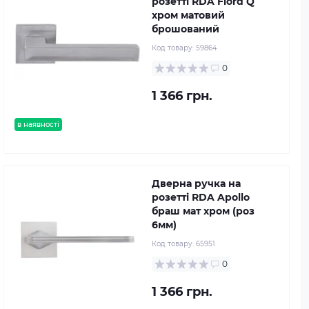
розетті RDA Fiord Q
хром матовий
брошований
Код товару:
59864
0
1 366 грн.
в наявності
Дверна ручка на
розетті RDA Apollo
браш мат хром (роз
6мм)
Код товару:
65951
0
1 366 грн.