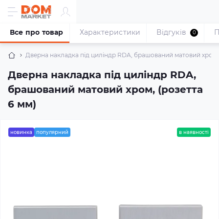
Все про товар
Характеристики
Відгуків
П
0
Дверна накладка під циліндр RDA, брашований матовий хром, 
Дверна накладка під циліндр RDA,
брашований матовий хром, (розетта
6 мм)
новинка
популярний
в наявності