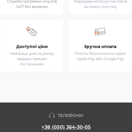
Служба підтримки клієнтів
Нарахування бонусних балів
24/7 без вихідних
за кожну покупку
Доступні ціни
Зручна оплата
Найкращі ціни на ринку
Платіть безконтактно через
завдяки прямим
Apple Pay або Google Pay
постачанням
ТЕЛЕФОНИ:
+38 (050) 364-30-05