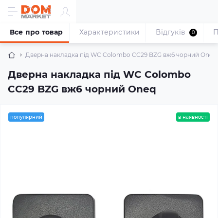
Все про товар
Характеристики
Відгуків
П
0
Дверна накладка під WC Colombo CC29 BZG вж6 чорний Oneq
Дверна накладка під WC Colombo
CC29 BZG вж6 чорний Oneq
популярний
в наявності