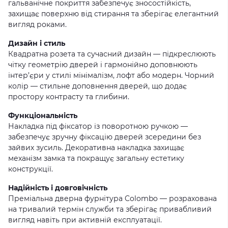
гальванічне покриття забезпечує зносостійкість,
захищає поверхню від стирання та зберігає елегантний
вигляд роками.
Дизайн і стиль
Квадратна розета та сучасний дизайн — підкреслюють
чітку геометрію дверей і гармонійно доповнюють
інтер’єри у стилі мінімалізм, лофт або модерн. Чорний
колір — стильне доповнення дверей, що додає
простору контрасту та глибини.
Функціональність
Накладка під фіксатор із поворотною ручкою —
забезпечує зручну фіксацію дверей зсередини без
зайвих зусиль. Декоративна накладка захищає
механізм замка та покращує загальну естетику
конструкції.
Надійність і довговічність
Преміальна дверна фурнітура Colombo — розрахована
на тривалий термін служби та зберігає привабливий
вигляд навіть при активній експлуатації.