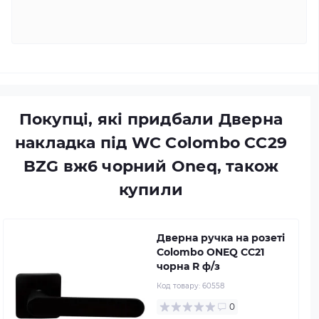
Покупці, які придбали Дверна
накладка під WC Colombo CC29
BZG вж6 чорний Oneq, також
купили
Дверна ручка на розеті
Colombo ONEQ CC21
чорна R ф/з
Код товару:
60558
0