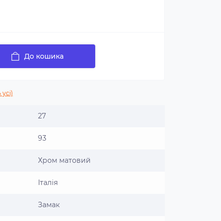
До кошика
 усі)
27
93
Хром матовий
Італія
Замак