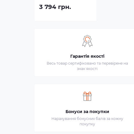
3 794 грн.
Гарантія якості
Весь товар сертифіковано та перевірене на
знак якості
Бонуси за покупки
Нарахування бонусних балів за кожну
покупку