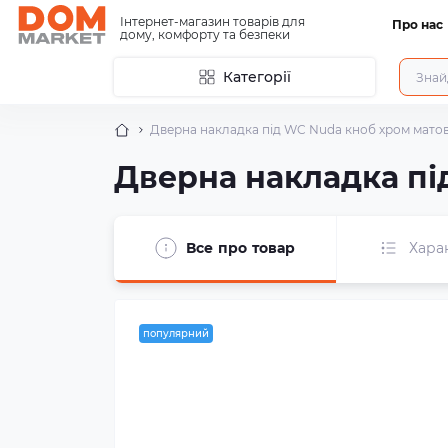
Інтернет-магазин товарів для
Про нас
дому, комфорту та безпеки
Категорії
Дверна накладка під WC Nuda кноб хром мато
Дверна накладка пі
Все про товар
Хара
популярний