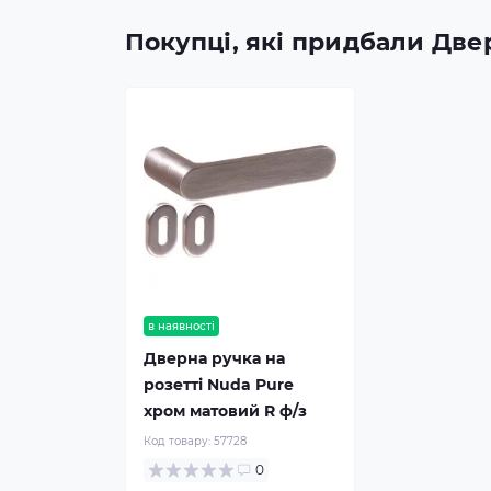
Покупці, які придбали Две
в наявності
Дверна ручка на
розетті Nuda Pure
хром матовий R ф/з
Код товару:
57728
0