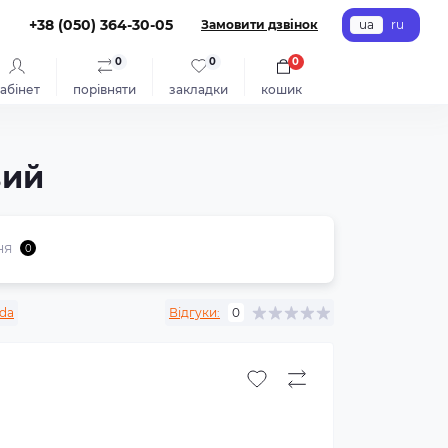
+38 (050) 364-30-05
Замовити дзвінок
ua
ru
0
0
0
абінет
порівняти
закладки
кошик
вий
ня
0
da
Відгуки:
0