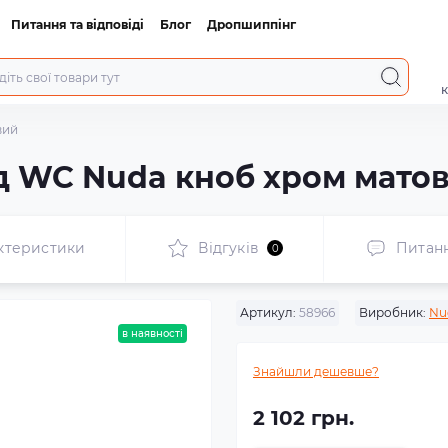
Питання та відповіді
Блог
Дропшиппінг
к
вий
д WC Nuda кноб хром мато
ктеристики
Відгуків
Питан
0
Артикул:
58966
Виробник:
Nu
в наявності
Знайшли дешевше?
2 102 грн.