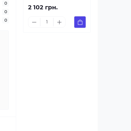
0
2 102 грн.
0
0