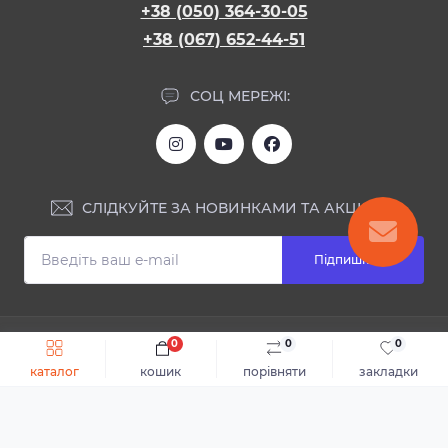
+38 (050) 364-30-05
+38 (067) 652-44-51
СОЦ МЕРЕЖІ:
СЛІДКУЙТЕ ЗА НОВИНКАМИ ТА АКЦІЯМИ:
Підпишіться
ІНФОРМАЦІЯ
0
0
0
Швидке замовлення
До кошика
каталог
кошик
порівняти
закладки
Блог
КОНТАКТИ ТА АДРЕСА
Відгуки
Каталог
Доставка та оплата
м.Дніпро, вул. Святослава Хороброго, 28