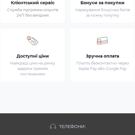
Клієнтський сервіс
Бонуси за покупки
Служба підтримки клієнтів
Нарахування бонусних балів
24/7 без вихідних
за кожну покупку
Доступні ціни
Зручна оплата
Найкращі ціни на ринку
Платіть безконтактно через
завдяки прямим
Apple Pay або Google Pay
постачанням
ТЕЛЕФОНИ: