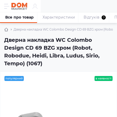
Все про товар
Характеристики
Відгуків
П
0
Дверна накладка WC Colombo Design CD 69 BZG хром (Robot, Robo
Дверна накладка WC Colombo
Design CD 69 BZG хром (Robot,
Robodue, Heidi, Libra, Ludus, Sirio,
Tempo) (1067)
популярний
в наявності