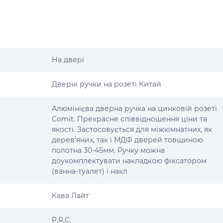
На двері
Дверні ручки на розеті Китай
Алюмінієва дверна ручка на цинковій розеті
Comit. Прекрасне співвідношення ціни та
якості. Застосовується для міжкімнатних, як
дерев'яних, так і МДФ дверей товщиною
полотна 30-45мм. Ручку можна
доукомплектувати накладкою фіксатором
(ванна-туалет) і накл
Кава Лайт
P.R.C.