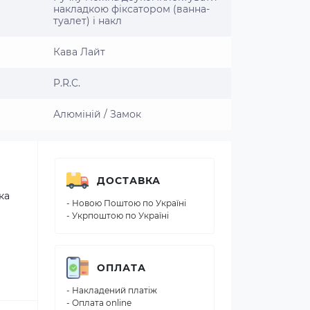
накладкою фіксатором (ванна-
туалет) і накл
Кава Лайт
P.R.C.
Алюміній / Замок
ДОСТАВКА
ка
- Новою Поштою по Україні
- Укрпоштою по Україні
ОПЛАТА
- Накладений платіж
- Оплата online