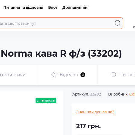
Питання та відповіді
Блог
Дропшиппінг
к
Norma кава R ф/з (33202)
ктеристики
Відгуків
Питан
0
Артикул:
33202
Виробник:
Co
в наявності
Знайшли дешевше?
217 грн.