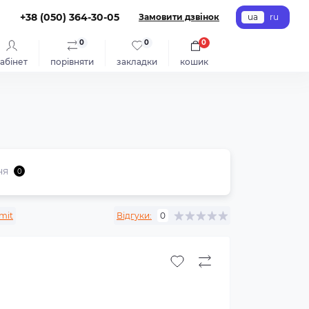
+38 (050) 364-30-05
Замовити дзвінок
ua
ru
0
0
0
абінет
порівняти
закладки
кошик
ня
0
mit
Відгуки:
0