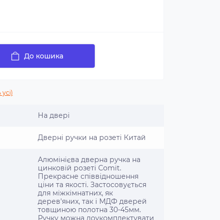
До кошика
 усі)
На двері
Дверні ручки на розеті Китай
Алюмінієва дверна ручка на
цинковій розеті Comit.
Прекрасне співвідношення
ціни та якості. Застосовується
для міжкімнатних, як
дерев'яних, так і МДФ дверей
товщиною полотна 30-45мм.
Ручку можна доукомплектувати