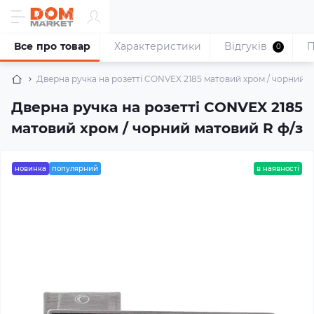
Все про товар
Характеристики
Відгуків
П
0
Дверна ручка на розетті CONVEX 2185 матовий хром / чорний м
Дверна ручка на розетті CONVEX 2185
матовий хром / чорний матовий R ф/з
новинка
популярний
в наявності