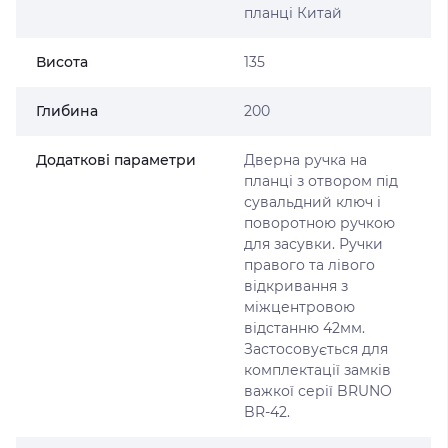
планці Китай
Висота
135
Глибина
200
Додаткові параметри
Дверна ручка на
планці з отвором під
сувальдний ключ і
поворотною ручкою
для засувки. Ручки
правого та лівого
відкривання з
міжцентровою
відстанню 42мм.
Застосовується для
комплектації замків
важкої серії BRUNO
BR-42.