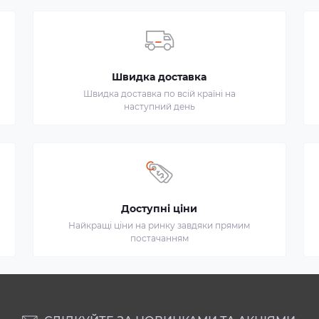
Швидка доставка
Швидка доставка по всій країні на
наступний день
Доступні ціни
Найкращі ціни на ринку завдяки прямим
постачанням