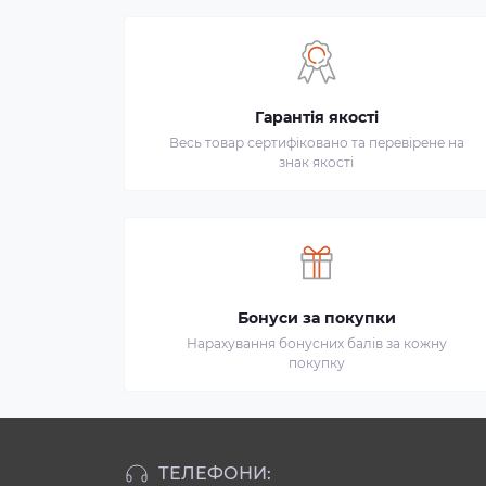
Гарантія якості
Весь товар сертифіковано та перевірене на
знак якості
Бонуси за покупки
Нарахування бонусних балів за кожну
покупку
ТЕЛЕФОНИ: