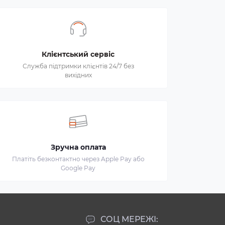
Клієнтський сервіс
Служба підтримки клієнтів 24/7 без
вихідних
Зручна оплата
Платіть безконтактно через Apple Pay або
Google Pay
СОЦ МЕРЕЖІ: