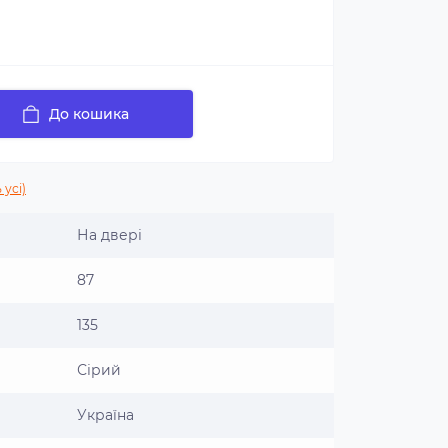
До кошика
 усі)
На двері
87
135
Сірий
Україна