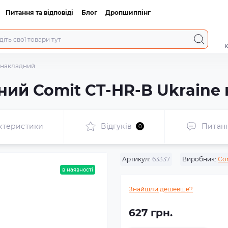
Питання та відповіді
Блог
Дропшиппінг
к
 накладний
ний Comit CT-HR-B Ukraine
ктеристики
Відгуків
Питан
0
Артикул:
63337
Виробник:
Co
в наявності
Знайшли дешевше?
627 грн.