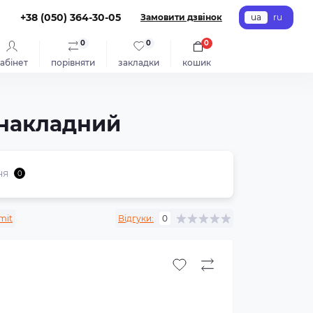
+38 (050) 364-30-05
Замовити дзвінок
ua
ru
0
0
0
абінет
порівняти
закладки
кошик
 накладний
ня
0
mit
Відгуки:
0