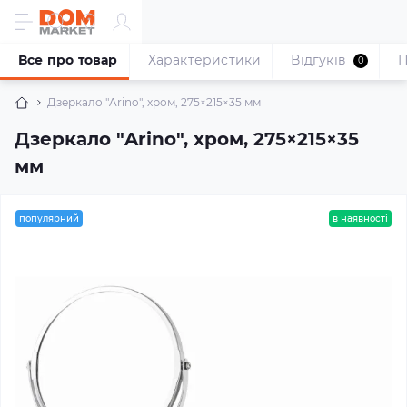
Все про товар
Характеристики
Відгуків
П
0
Дзеркало "Arino", хром, 275×215×35 мм
Дзеркало "Arino", хром, 275×215×35
мм
популярний
в наявності