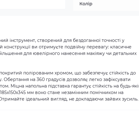
Колір
ий інструмент, створений для бездоганної точності у
й конструкції ви отримуєте подвійну перевагу: класичне
збільшення для ювелірного нанесення макіяжу чи детальних
а покритий полірованим хромом, що забезпечує стійкість до
. Обертання на 360 градусів дозволяє легко зафіксувати
том. Міцна напольна підставка гарантує стійкість на будь-як
 185х150х345 мм воно стане незамінним помічником на
. Отримайте ідеальний вигляд, не докладаючи зайвих зусиль.