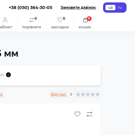
+38 (050) 364-30-05
Замовити дзвінок
ua
ru
0
0
0
абінет
порівняти
закладки
кошик
5 мм
ня
0
no
Відгуки:
0