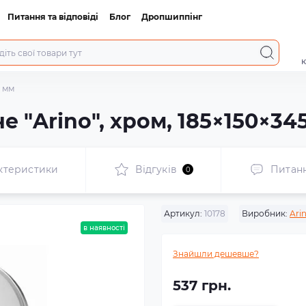
Питання та відповіді
Блог
Дропшиппінг
к
5 мм
 "Arino", хром, 185×150×34
ктеристики
Відгуків
Питан
0
Артикул:
10178
Виробник:
Ari
в наявності
Знайшли дешевше?
537 грн.