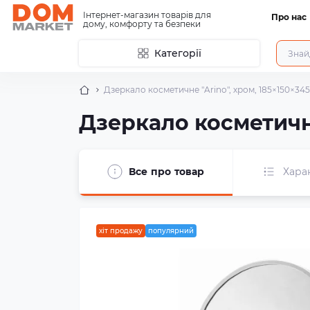
Інтернет-магазин товарів для
Про нас
дому, комфорту та безпеки
Категорії
Дзеркало косметичне "Arino", хром, 185×150×34
Дзеркало косметичне
Все про товар
Хара
хіт продажу
популярний