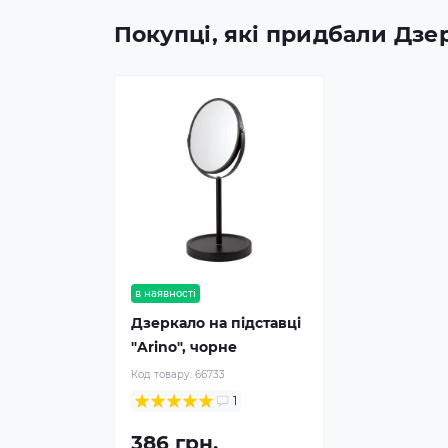
Покупці, які придбали Дзе
в наявності
Дзеркало на підставці
"Arino", чорне
Код товару:
66733
1
386 грн.