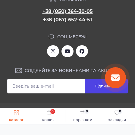
+38 (050) 364-30-05
+38 (067) 652-44-51
СОЦ МЕРЕЖІ:
СЛІДКУЙТЕ ЗА НОВИНКАМИ ТА АКЦІЯМИ:
Підпишіться
ІНФОРМАЦІЯ
0
0
0
Швидке замовлення
До кошика
каталог
кошик
порівняти
закладки
Блог
КОНТАКТИ ТА АДРЕСА
Відгуки
Каталог