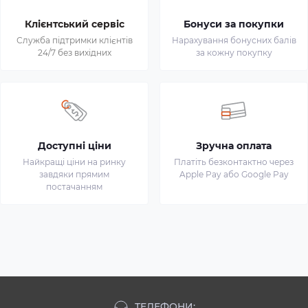
Клієнтський сервіс
Бонуси за покупки
Служба підтримки клієнтів
Нарахування бонусних балів
24/7 без вихідних
за кожну покупку
Доступні ціни
Зручна оплата
Найкращі ціни на ринку
Платіть безконтактно через
завдяки прямим
Apple Pay або Google Pay
постачанням
ТЕЛЕФОНИ: