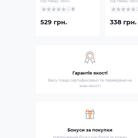
Код товару:
58343
Код товару:
5834
0
529 грн.
338 грн.
Гарантія якості
Весь товар сертифіковано та перевірене на
знак якості
Бонуси за покупки
Нарахування бонусних балів за кожну