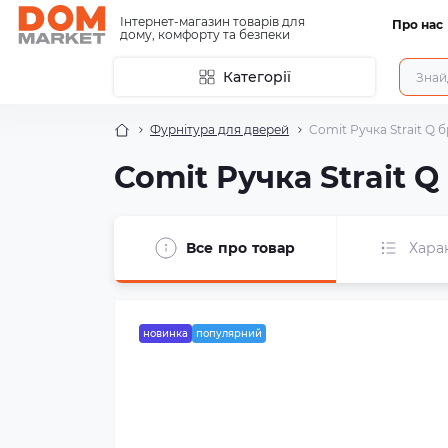
Інтернет-магазин товарів для
Про нас
дому, комфорту та безпеки
Категорії
Фурнітура для дверей
Comit Ручка Strait Q 
Comit Ручка Strait 
Все про товар
Хара
новинка
популярний