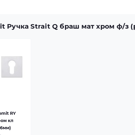
t Ручка Strait Q браш мат хром ф/з 
omit RY
ром кл
 6мм)