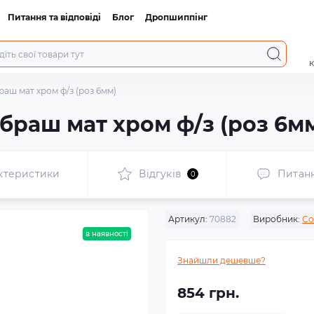
Питання та відповіді
Блог
Дропшиппінг
к
браш мат хром ф/з (роз 6мм)
Q браш мат хром ф/з (роз 6м
ктеристики
Відгуків
Питан
0
Артикул:
70882
Виробник:
Co
в наявності
Знайшли дешевше?
854 грн.