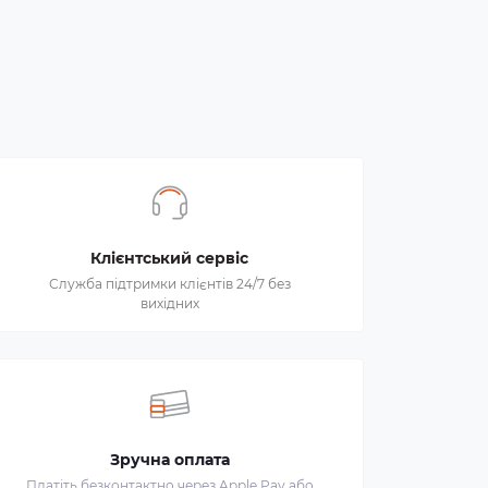
Клієнтський сервіс
Служба підтримки клієнтів 24/7 без
вихідних
Зручна оплата
Платіть безконтактно через Apple Pay або