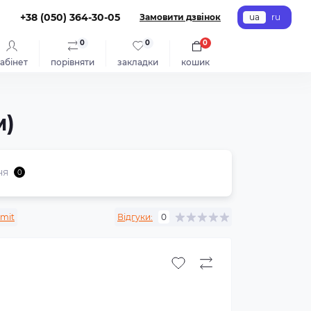
+38 (050) 364-30-05
Замовити дзвінок
ua
ru
0
0
0
абінет
порівняти
закладки
кошик
м)
ня
0
mit
Відгуки:
0