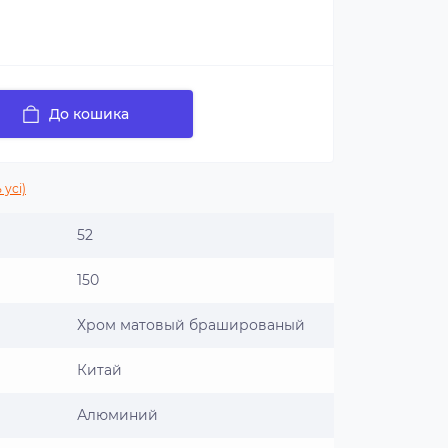
До кошика
 усі)
52
150
Хром матовый брашированый
Китай
Алюминий