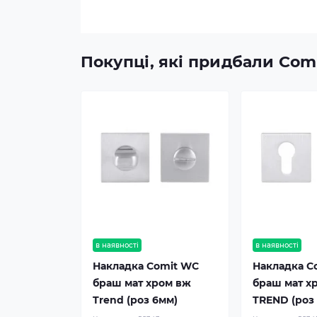
Покупці, які придбали Comi
в наявності
в наявності
Накладка Comit WC
Накладка C
браш мат хром вж
браш мат х
Trend (роз 6мм)
TREND (роз