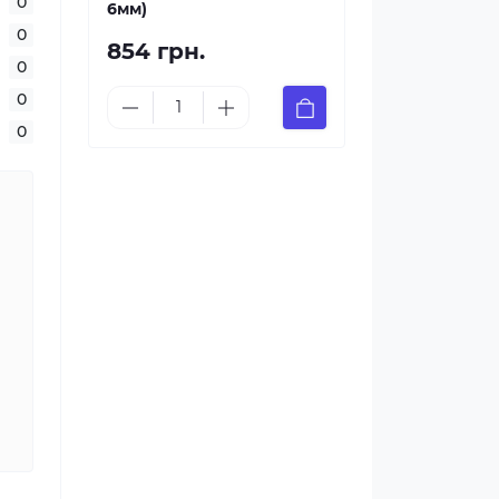
0
6мм)
0
854 грн.
0
0
0