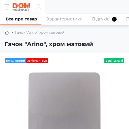
Все про товар
Характеристики
Відгуків
П
0
Гачок "Arino", хром матовий
Гачок "Arino", хром матовий
популярний
закінчується
в наявності