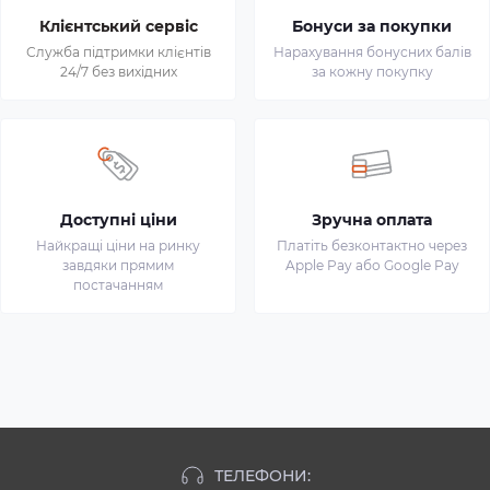
Клієнтський сервіс
Бонуси за покупки
Служба підтримки клієнтів
Нарахування бонусних балів
24/7 без вихідних
за кожну покупку
Доступні ціни
Зручна оплата
Найкращі ціни на ринку
Платіть безконтактно через
завдяки прямим
Apple Pay або Google Pay
постачанням
ТЕЛЕФОНИ: