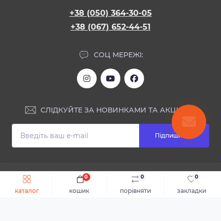
+38 (050) 364-30-05
+38 (067) 652-44-51
СОЦ МЕРЕЖІ:
СЛІДКУЙТЕ ЗА НОВИНКАМИ ТА АКЦІЯМИ:
Підпишіться
ІНФОРМАЦІЯ
0
0
0
Швидке замовлення
До кошика
каталог
кошик
порівняти
закладки
Блог
КОНТАКТИ ТА АДРЕСА
Відгуки
Каталог
Доставка та оплата