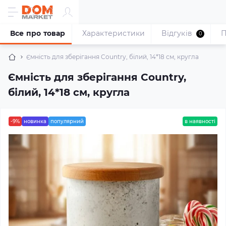
Все про товар
Характеристики
Відгуків
П
0
Ємність для зберігання Country, білий, 14*18 см, кругла
Ємність для зберігання Country,
білий, 14*18 см, кругла
-9%
новинка
популярний
в наявності