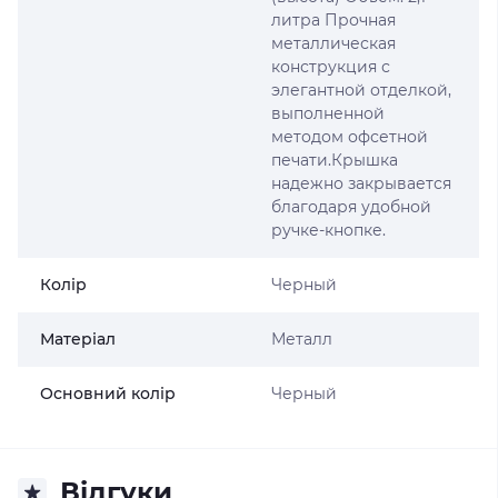
литра Прочная
металлическая
конструкция с
элегантной отделкой,
выполненной
методом офсетной
печати.Крышка
надежно закрывается
благодаря удобной
ручке-кнопке.
Колір
Черный
Матеріал
Металл
Основний колір
Черный
Відгуки