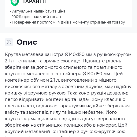
ГАРАНТІЇ
- Актуальна наявність та ціна
- 100% оригінальний товар
- Повернення протягом 14 днів з моменту отримання товару
Опис
Кругла металева каністра Ø140x150 мм з ручкою-кругом
2,1 л – стильне та зручне сховище. Підвищте рівень
зберігання за допомогою стильного та практичного
круглого металевого контейнера Ø140x150 мм . Цей
контейнер об'ємом 2,1 л, виготовлений з міцного
високоякісного металу з офсетним друком, має надійну
кришку зі зручною ручкою. Така конструкція дозволяє
легко відкривати контейнер та надає йому класичної
елегантності, водночас гарантуючи надійне зберігання
вмісту та захист від пилу та інших небезпек. Його
кругла форма ідеально підходить для універсального
зберігання на стільницях, полицях або в коморах. Цей
круглий металевий контейнер з ручкою-круглячкою