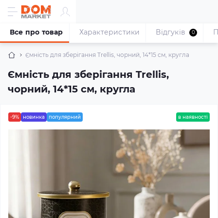
Все про товар
Характеристики
Відгуків
П
0
Ємність для зберігання Trellis, чорний, 14*15 см, кругла
Ємність для зберігання Trellis,
чорний, 14*15 см, кругла
-9%
новинка
популярний
в наявності