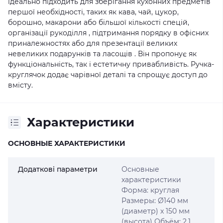
ідеально підходить для зберігання кухонних предметів
першої необхідності, таких як кава, чай, цукор,
борошно, макарони або більшої кількості спецій,
організації рукоділля , підтримання порядку в офісних
приналежностях або для презентації великих
невеликих подарунків та ласощів . Він пропонує як
функціональність, так і естетичну привабливість. Ручка-
круглячок додає чарівної деталі та спрощує доступ до
вмісту.
Характеристики
ОСНОВНЫЕ ХАРАКТЕРИСТИКИ
Додаткові параметри
Основные
характеристики
Форма: круглая
Размеры: Ø140 мм
(диаметр) x 150 мм
(высота) Объём: 2,1