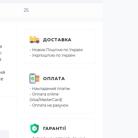
25
ДОСТАВКА
я
- Новою Поштою по Україні
і
- Укрпоштою по Україні
я
ний
ОПЛАТА
же
- Накладений платіж
- Оплата online
(Visa/MasterCard)
- Оплата на рахунок
ГАРАНТІЇ