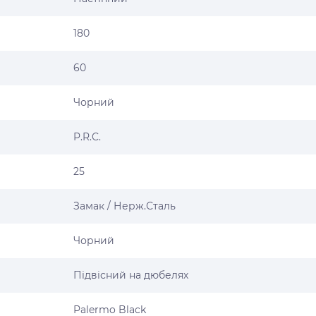
180
60
Чорний
P.R.C.
25
Замак / Нерж.Сталь
Чорний
Підвісний на дюбелях
Palermo Black