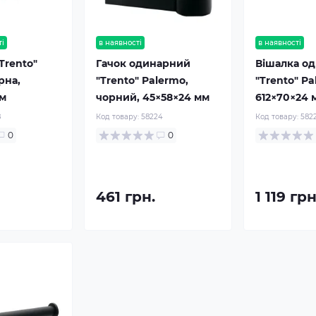
ті
в наявності
в наявності
Trento"
Гачок одинарний
Вішалка о
рна,
"Trento" Palermo,
"Trento" Pa
мм
чорний, 45×58×24 мм
612×70×24 
8
Код товару:
58224
Код товару:
582
0
0
461 грн.
1 119 грн