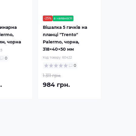
-25%
в наявності
динарна
Вішалка 5 гачків на
lermo,
планці "Trento"
мм, чорна
Palermo, чорна,
318×40×50 мм
23
Код товару:
60422
0
0
1 311 грн.
.
984 грн.