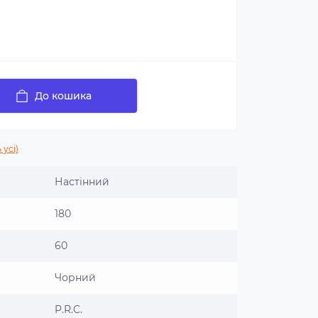
До кошика
 усі)
Настінний
180
60
Чорний
P.R.C.