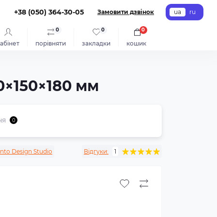
+38 (050) 364-30-05
Замовити дзвінок
ua
ru
0
0
0
абінет
порівняти
закладки
кошик
0×150×180 мм
ня
0
ento Design Studio
Відгуки:
1