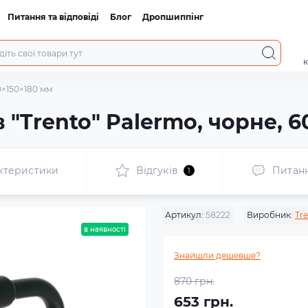
Питання та відповіді
Блог
Дропшиппінг
к
0×150×180 мм
 "Trento" Palermo, чорне, 6
ктеристики
Відгуків
Питан
1
Артикул:
58222
Виробник:
Tr
в наявності
Знайшли дешевше?
870 грн.
653 грн.