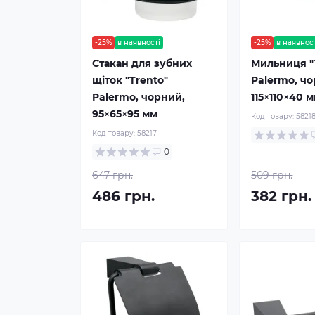
-25%
в наявності
-25%
в наявнос
Стакан для зубних
Мильниця "
щіток "Trento"
Palermo, чо
Palermo, чорний,
115×110×40 
95×65×95 мм
Код товару:
5821
Код товару:
58217
0
647 грн.
509 грн.
486 грн.
382 грн.