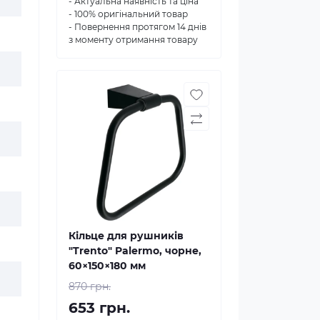
- Актуальна наявність та ціна
- 100% оригінальний товар
- Повернення протягом 14 днів
з моменту отримання товару
Кільце для рушників
"Trento" Palermo, чорне,
60×150×180 мм
870 грн.
653 грн.