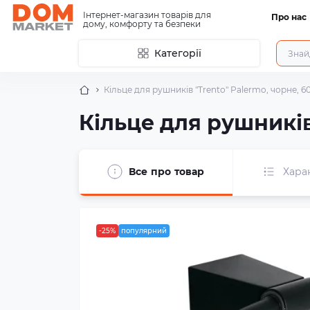
Інтернет-магазин товарів для
Про нас
дому, комфорту та безпеки
Категорії
Кільце для рушників "Trento" Palermo, чорне, 6
Кільце для рушників
Все про товар
Хара
-25%
популярний