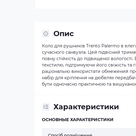
Опис
Коло для рушників Trento Palermo в еле
сучасного санвузла. Цей підвісний тримач
повну стійкість до підвищеної вологості
текстилю, підтримуючи його свіжість та г
раціонально використати обмежений прос
набір для кріплення на дюбелях передбач
бути одночасно практичною та вишукано
Характеристики
ОСНОВНЫЕ ХАРАКТЕРИСТИКИ
Спосіб розміщення