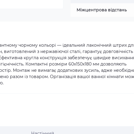
Міжцентрова відстань
гантному чорному кольорі — ідеальний лаконічний штрих дл
, виготовлений з нержавіючої сталі, гарантує довговічність 
. Ефективна кругла конструкція забезпечує швидке висиханн
ігієнічність. Компактні розміри 60х150х180 мм дозволяють
тір. Монтаж не вимагає додаткових зусиль, адже необхід
ено разом із товаром. Організація вашої ванної кімнати мо
ю.
Настінний