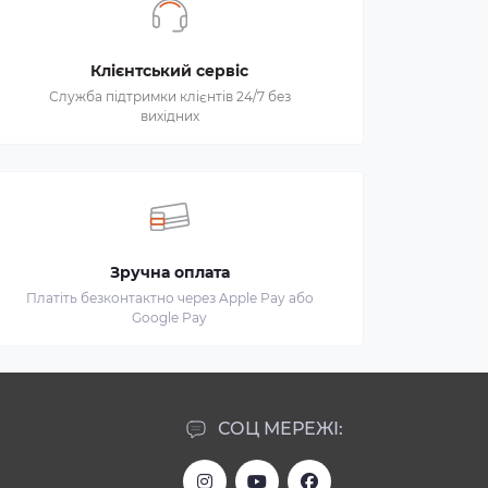
Клієнтський сервіс
Служба підтримки клієнтів 24/7 без
вихідних
Зручна оплата
Платіть безконтактно через Apple Pay або
Google Pay
СОЦ МЕРЕЖІ: