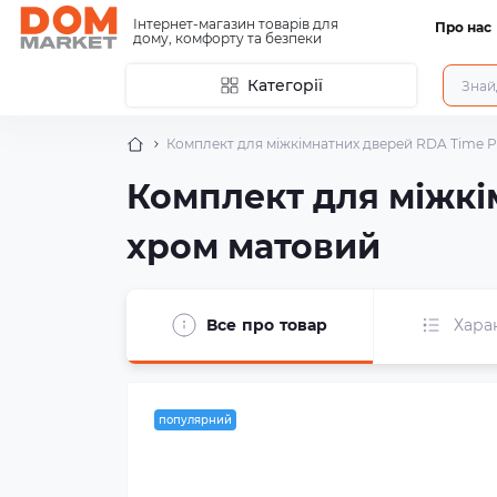
Інтернет-магазин товарів для
Про нас
дому, комфорту та безпеки
Категорії
Комплект для міжкімнатних дверей RDA Time PZ
Комплект для міжкі
хром матовий
Все про товар
Хара
популярний