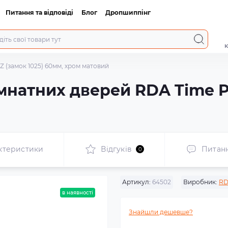
Питання та відповіді
Блог
Дропшиппінг
к
 (замок 1025) 60мм, хром матовий
мнатних дверей RDA Time PZ
ктеристики
Відгуків
Питан
0
Артикул:
64502
Виробник:
R
в наявності
Знайшли дешевше?