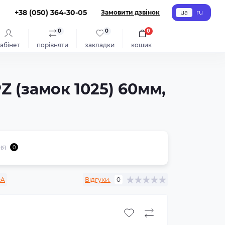
+38 (050) 364-30-05
Замовити дзвінок
ua
ru
0
0
0
абінет
порівняти
закладки
кошик
 (замок 1025) 60мм,
ня
0
DA
Відгуки:
0