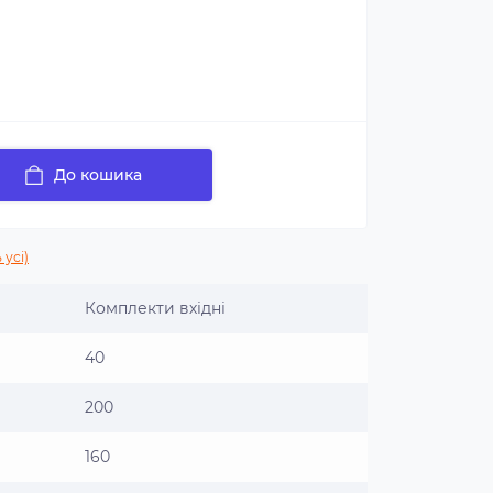
До кошика
 усі)
Комплекти вхідні
40
200
160