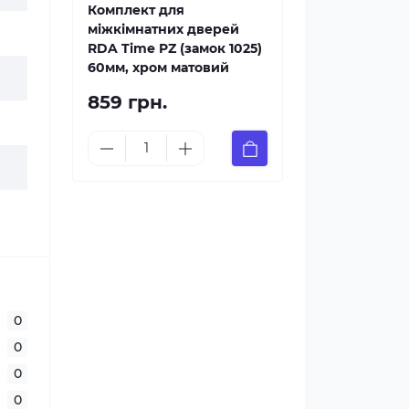
Комплект для
міжкімнатних дверей
RDA Time PZ (замок 1025)
60мм, хром матовий
859 грн.
0
0
0
0