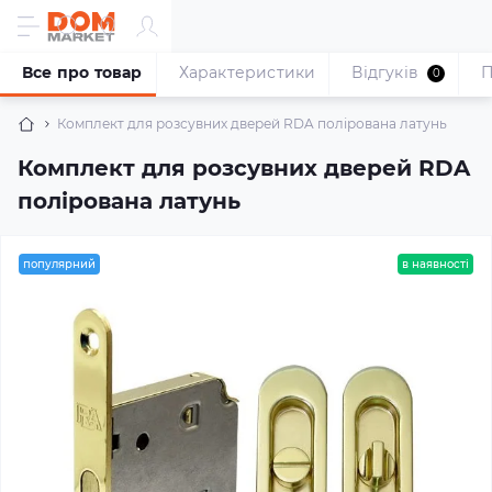
Все про товар
Характеристики
Відгуків
П
0
Комплект для розсувних дверей RDA полірована латунь
Комплект для розсувних дверей RDA
полірована латунь
популярний
в наявності