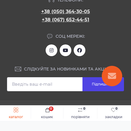
+38 (050) 364-30-05
+38 (067) 652-44-51
СОЦ МЕРЕЖІ:
СЛІДКУЙТЕ ЗА НОВИНКАМИ ТА АКЦІЯМИ:
Підпишіться
ІНФОРМАЦІЯ
0
0
0
Швидке замовлення
До кошика
каталог
кошик
порівняти
закладки
Блог
КОНТАКТИ ТА АДРЕСА
Відгуки
Каталог