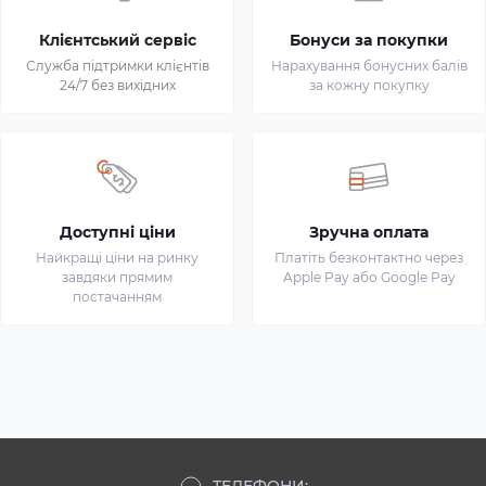
Клієнтський сервіс
Бонуси за покупки
Служба підтримки клієнтів
Нарахування бонусних балів
24/7 без вихідних
за кожну покупку
Доступні ціни
Зручна оплата
Найкращі ціни на ринку
Платіть безконтактно через
завдяки прямим
Apple Pay або Google Pay
постачанням
ТЕЛЕФОНИ: