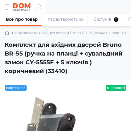
Все про товар
Характеристики
Відгуків
П
0
Комплект для вхідних дверей Bruno BR-55 (ручка на планці + с
Комплект для вхідних дверей Bruno
BR-55 (ручка на планці + сувальдний
замок CY-5555F + 5 ключів )
коричневий (33410)
популярний
в наявності