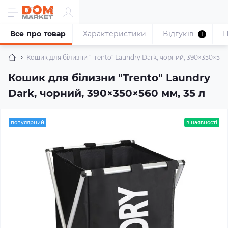
Все про товар
Характеристики
Відгуків
П
1
Кошик для білизни "Trento" Laundry Dark, чорний, 390×350×560 
Кошик для білизни "Trento" Laundry
Dark, чорний, 390×350×560 мм, 35 л
популярний
в наявності