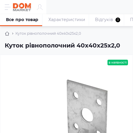
Все про товар
Характеристики
Відгуків
П
0
Куток рівнополочний 40х40х25х2,0
Куток рівнополочний 40х40х25х2,0
в наявності