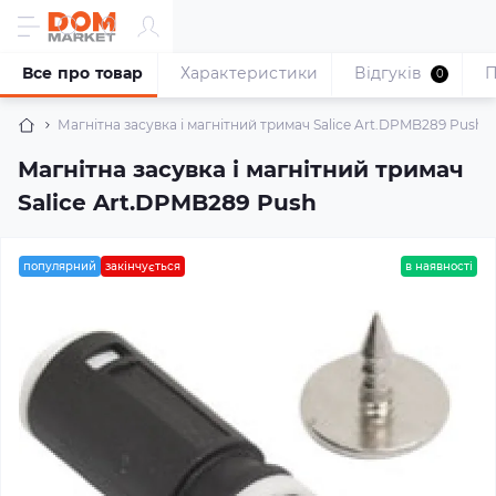
Все про товар
Характеристики
Відгуків
П
0
Магнітна засувка і магнітний тримач Salice Art.DPMB289 Push
Магнітна засувка і магнітний тримач
Salice Art.DPMB289 Push
популярний
закінчується
в наявності