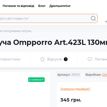
Питання та відповіді
Блог
Дропшиппінг
к
мм полірована латунь
уча Ompporro Art.423L 130м
ктеристики
Відгуків
Питан
0
Артикул:
29535
Виробник:
Om
в наявності
Знайшли дешевше?
345 грн.