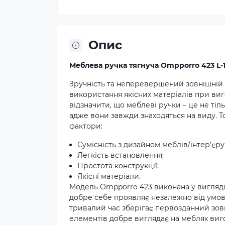
Опис
Меблева ручка тягнуча Ompporro 423 L-1
Зручність та неперевершений зовнішній в
використання якісних матеріалів при виго
відзначити, що меблеві ручки – це не тіл
адже вони завжди знаходяться на виду. Т
фактори:
Сумісність з дизайном меблів/інтер'єру
Легкість встановлення;
Простота конструкції;
Якісні матеріали.
Модель Ompporro 423 виконана у вигляді 
добре себе проявляє незалежно від умов
тривалий час зберігає первозданний зовн
елементів добре виглядає на меблях виго