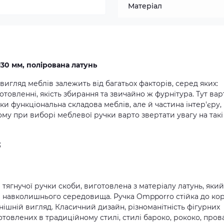
Матеріал
30 мм, полірована латунь
игляд меблів залежить від багатьох факторів, серед яких:
товленні, якість збирання та звичайно ж фурнітура. Тут вар
ьки функціональна складова меблів, але й частина інтер'єру,
ому при виборі меблевої ручки варто звертати увагу на такі
;
тягнучої ручки скоби, виготовлена з матеріалу латунь, який
 навколишнього середовища. Ручка Ompporro стійка до коро
ішній вигляд. Класичний дизайн, різноманітність фігурних
товлених в традиційному стилі, стилі бароко, рококо, прова