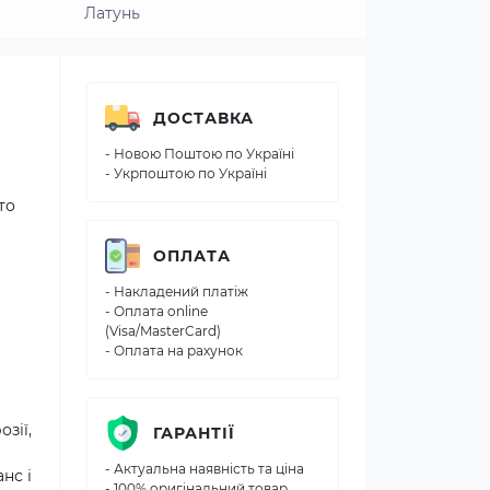
Латунь
ДОСТАВКА
- Новою Поштою по Україні
- Укрпоштою по Україні
то
ОПЛАТА
- Накладений платіж
- Оплата online
(Visa/MasterCard)
- Оплата на рахунок
зії,
ГАРАНТІЇ
- Актуальна наявність та ціна
нс і
- 100% оригінальний товар