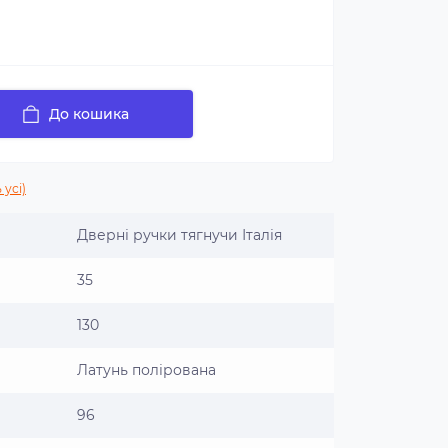
До кошика
 усі)
Дверні ручки тягнучи Італія
35
130
Латунь полірована
96