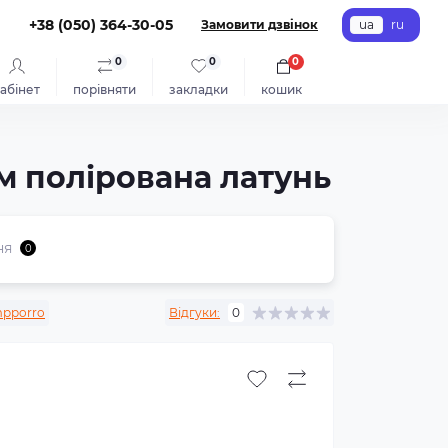
+38 (050) 364-30-05
Замовити дзвінок
ua
ru
0
0
0
абінет
порівняти
закладки
кошик
м полірована латунь
ня
0
pporro
Відгуки:
0