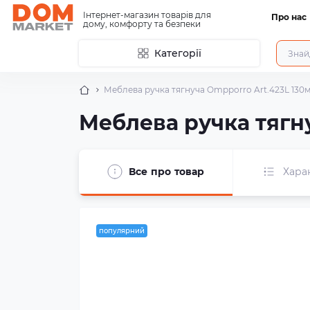
Інтернет-магазин товарів для
Про нас
дому, комфорту та безпеки
Категорії
Меблева ручка тягнуча Ompporro Art.423L 130
Меблева ручка тягн
Все про товар
Хара
популярний