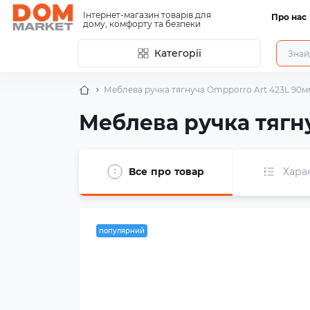
Інтернет-магазин товарів для
Про нас
дому, комфорту та безпеки
Категорії
Меблева ручка тягнуча Ompporro Art.423L 90м
Меблева ручка тягн
Все про товар
Хара
популярний