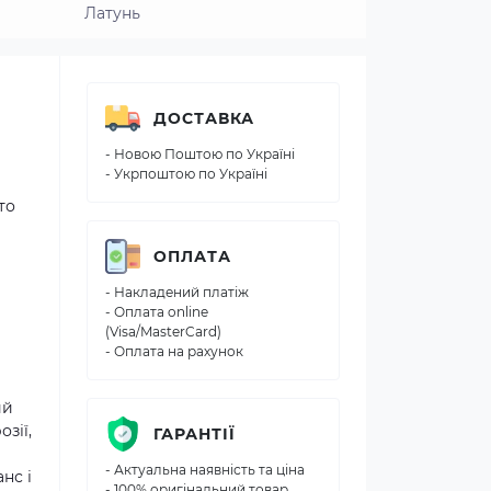
Латунь
ДОСТАВКА
- Новою Поштою по Україні
- Укрпоштою по Україні
то
ОПЛАТА
- Накладений платіж
- Оплата online
(Visa/MasterCard)
- Оплата на рахунок
ий
зії,
ГАРАНТІЇ
- Актуальна наявність та ціна
нс і
- 100% оригінальний товар