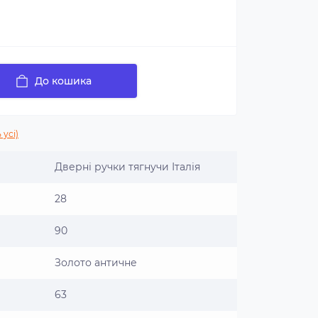
До кошика
 усі)
Дверні ручки тягнучи Італія
28
90
Золото античне
63