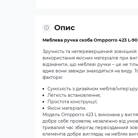
Опис
Меблева ручка скоба Ompporro 423 L-90
Зручність та неперевершений зовнішній в
використання якісних матеріалів при виго
відзначити, що меблеві ручки – це не тіл
адже вони завжди знаходяться на виду. Т
фактори:
Сумісність з дизайном меблів/інтер'єру
Легкість встановлення;
Простота конструкції;
Якісні матеріали.
Модель Ompporro 423 L виконана у вигляд
добре себе проявляє незалежно від умов
тривалий час зберігає первозданний зовн
елементів добре виглядає на меблях виго