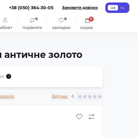
+38 (050) 364-30-05
Замовити дзвінок
ua
ru
0
0
0
абінет
порівняти
закладки
кошик
м античне золото
ня
0
pporro
Відгуки:
0