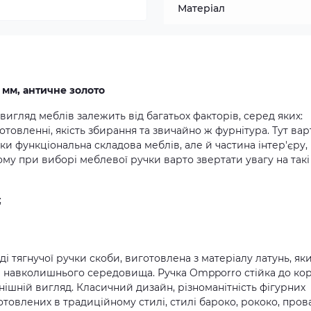
Матеріал
 мм, античне золото
игляд меблів залежить від багатьох факторів, серед яких:
товленні, якість збирання та звичайно ж фурнітура. Тут вар
ьки функціональна складова меблів, але й частина інтер'єру,
ому при виборі меблевої ручки варто звертати увагу на такі
;
і тягнучої ручки скоби, виготовлена з матеріалу латунь, як
 навколишнього середовища. Ручка Ompporro стійка до коро
ішній вигляд. Класичний дизайн, різноманітність фігурних
товлених в традиційному стилі, стилі бароко, рококо, прова