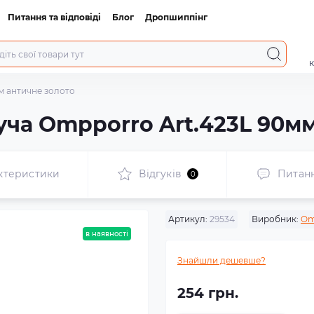
Питання та відповіді
Блог
Дропшиппінг
к
м античне золото
уча Ompporro Art.423L 90м
ктеристики
Відгуків
Питан
0
Артикул:
29534
Виробник:
Om
в наявності
Знайшли дешевше?
254 грн.