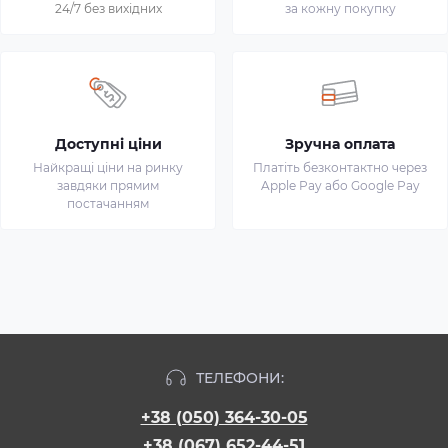
24/7 без вихідних
за кожну покупку
Доступні ціни
Зручна оплата
Найкращі ціни на ринку
Платіть безконтактно через
завдяки прямим
Apple Pay або Google Pay
постачанням
ТЕЛЕФОНИ:
+38 (050) 364-30-05
+38 (067) 652-44-51