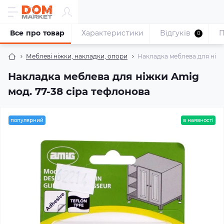
Все про товар
Характеристики
Відгуків
П
0
Меблеві ніжки, накладки, опори
Накладка меблева для ніжк
Накладка меблева для ніжки Amig
мод. 77-38 сіра тефлонова
популярний
в наявності