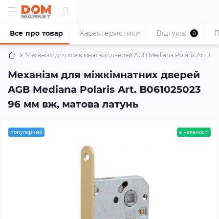
Все про товар
Характеристики
Відгуків
П
0
Механізм для міжкімнатних дверей AGB Mediana Polaris Art. B0
Механізм для міжкімнатних дверей
AGB Mediana Polaris Art. B061025023
96 мм вж, матова латунь
популярний
в наявності