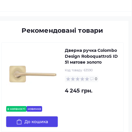
Рекомендовані товари
Дверна ручка Colombo
Design RoboquattroS ID
51 матове золото
Код товару:
63590
0
4 245 грн.
в наявності
новинка
До кошика