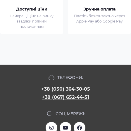
Доступні ціни
Зручна оплата
Найкращі ціни на ринку
Платіть безконтактно через
завдяки прямим
Apple Pay або Google Pay
постачанням
ТЕЛЕФОНИ:
+38 (050) 364-30-05
+38 (067) 652-44-51
СОЦ МЕРЕЖІ: