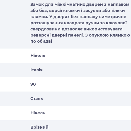
Замок для міжкімнатних дверей з наплавом
або без, версії клямки і засувки або тільки
клямки. У дверях без наплаву симетричне
розташування квадрата ручки та ключової
свердловини дозволяє використовувати
реверсні дверні панелі. З опуклою клямкою
по обидві
Нікель
Італія
90
Сталь
Нікель
Врізний