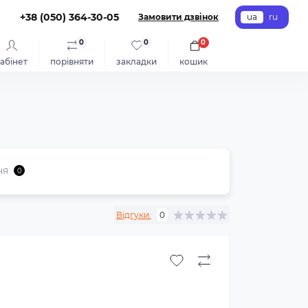
+38 (050) 364-30-05
Замовити дзвінок
ua
ru
0
0
0
абінет
порівняти
закладки
кошик
ня
0
Відгуки:
0