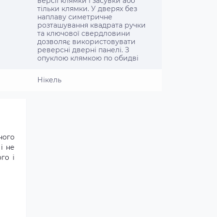
версії клямки і засувки або
тільки клямки. У дверях без
наплаву симетричне
розташування квадрата ручки
та ключової свердловини
дозволяє використовувати
реверсні дверні панелі. З
опуклою клямкою по обидві
Нікель
ного
і не
го і