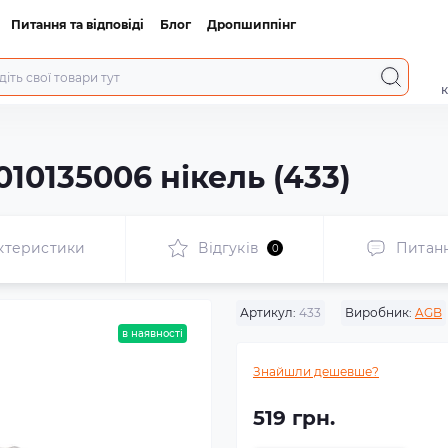
Питання та відповіді
Блог
Дропшиппінг
к
0135006 нікель (433)
ктеристики
Відгуків
Питан
0
Артикул:
433
Виробник:
AGB
в наявності
Знайшли дешевше?
519 грн.