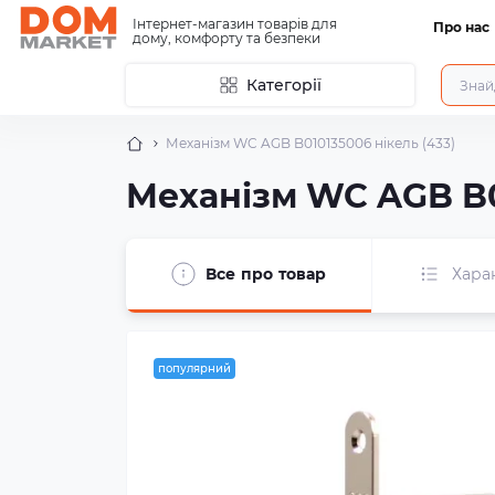
Інтернет-магазин товарів для
Про нас
дому, комфорту та безпеки
Категорії
Механізм WC AGB B010135006 нікель (433)
Механізм WC AGB B01
Все про товар
Хара
популярний