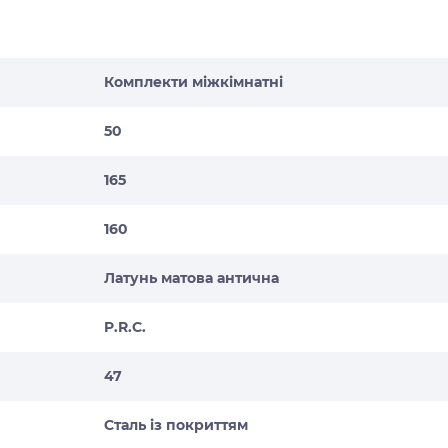
Комплекти міжкімнатні
50
165
160
Латунь матова антична
P.R.C.
47
Сталь із покриттям