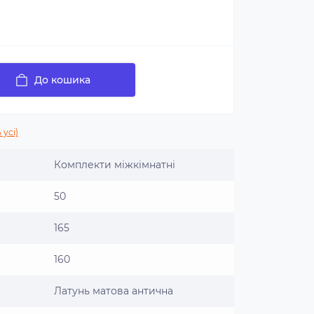
До кошика
 усі)
Комплекти міжкімнатні
50
165
160
Латунь матова антична