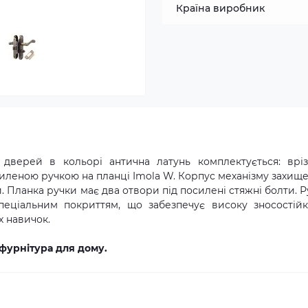
Країна виробник
 дверей в кольорі антична латунь комплектується: врі
силеною ручкою на планці Imola W. Корпус механізму захищ
. Планка ручки має два отвори під посилені стяжні болти. Р
пеціальним покриттям, що забезпечує високу зносостійкі
х навичок.
 фурнітура для дому.