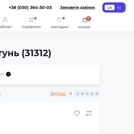
+38 (050) 364-30-05
Замовити дзвінок
ua
ru
0
0
0
абінет
порівняти
закладки
кошик
нь (31312)
ня
0
A
Відгуки:
0