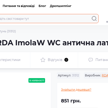
Питання та відповіді
Блог
Дропшиппінг
к
нь (31312)
RDA ImolaW WC антична лату
ктеристики
Відгуків
Питан
0
Артикул:
31312
Виробник:
RD
в наявності
Знайшли дешевше?
851 грн.