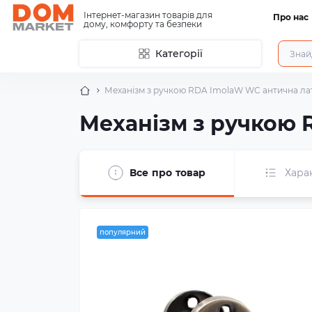
Інтернет-магазин товарів для
Про нас
дому, комфорту та безпеки
Категорії
Механізм з ручкою RDA ImolaW WC антична лату
Механізм з ручкою 
Все про товар
Хара
популярний