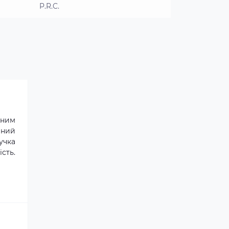
P.R.C.
зним
ений
учка
сть.