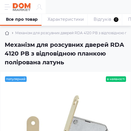
Все про товар
Характеристики
Відгуків
П
0
Механізм для розсувних дверей RDA 4120 PB з відповідною пл
Механізм для розсувних дверей RDA
4120 PB з відповідною планкою
полірована латунь
популярний
в наявності